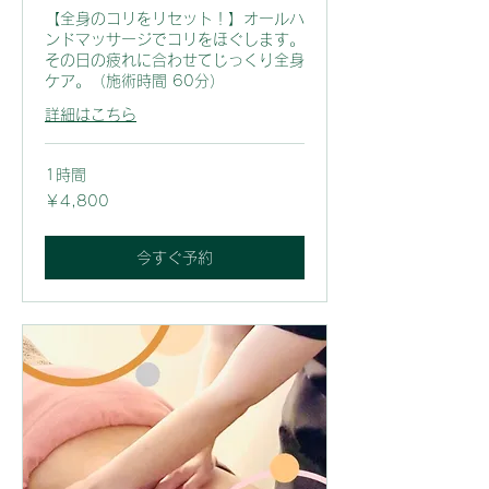
【全身のコリをリセット！】オールハ
ンドマッサージでコリをほぐします。
その日の疲れに合わせてじっくり全身
ケア。（施術時間 60分）
詳細はこちら
1時間
4,800
￥4,800
円
今すぐ予約