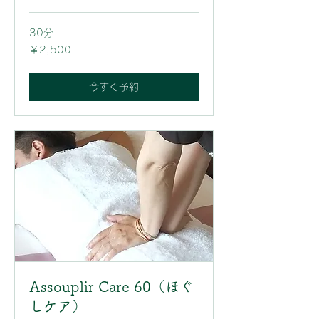
30分
2,500
￥2,500
円
今すぐ予約
Assouplir Care 60（ほぐ
しケア）