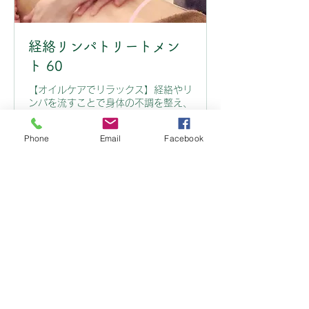
経絡リンパトリートメン
ト 60
【オイルケアでリラックス】経絡やリ
ンパを流すことで身体の不調を整え、
リラックス＆スッキリできます。（施
術時間 60分）
Phone
Email
Facebook
詳細はこちら
1時間
7,500
￥7,500
円
今すぐ予約