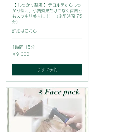
【 しっかり整肌 】デコルテからしっ
かり整え、小顔効果だけでなく首周り
もスッキリ美人に !! （施術時間 75
分）
詳細はこちら
1時間 15分
9,000
￥9,000
円
今すぐ予約