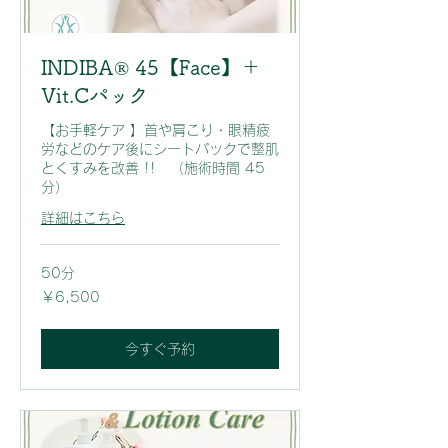
INDIBA® 45【Face】＋
Vit.Cパック
【お手軽ケア 】首や肩こり・眼精疲
労などのケア後にシートパックで整肌
とくすみを改善 !! （施術時間 45
分）
詳細はこちら
50分
6,500
￥6,500
円
今すぐ予約