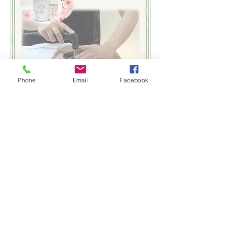
Phone
Email
Facebook
INDIBA® 【Body】＋ロ
ーションケア
【集中ボディケア 】肩や腰など部分
的にインディバケア後にマラカイト成
分が入ったローションで仕上げま
す。 （施術時間 45分）
詳細はこちら
1時間
6,500
￥6,500
円