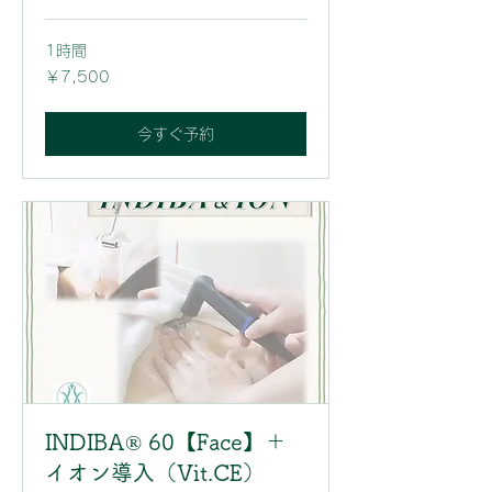
1時間
7,500
￥7,500
円
今すぐ予約
INDIBA® 60【Face】＋
イオン導入（Vit.CE）