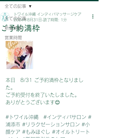
全ての記事
トワイル沖縄 インディバマッサージケア
全ての記事
2024年8月31日
読了時間: 1分
ご予約満枠
新着情報
営業時間
本日　8/31 ご予約満枠となりまし
た。
ご予約受付を終了いたしました。
ありがとうございます😊
#トワイル沖縄
#インディバサロン
#
浦添市
#リラクゼーションサロン
#小
顔ケア
#もみほぐし
#オイルトリート