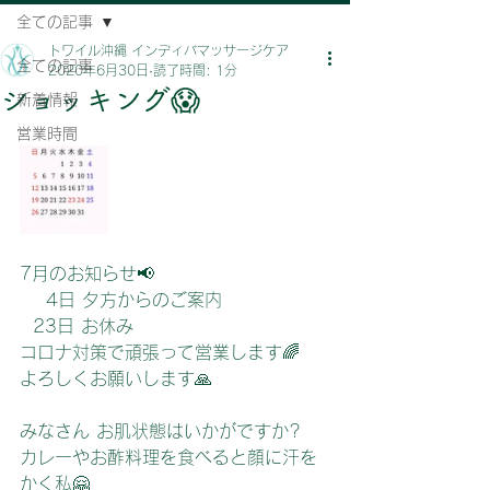
全ての記事
トワイル沖縄 インディバマッサージケア
全ての記事
2020年6月30日
読了時間: 1分
ショッキング😱
新着情報
営業時間
7月のお知らせ📢
    4日 夕方からのご案内
  23日 お休み
コロナ対策で頑張って営業します🌈
よろしくお願いします🙏
みなさん お肌状態はいかがですか?
カレーやお酢料理を食べると顔に汗を
かく私🤗