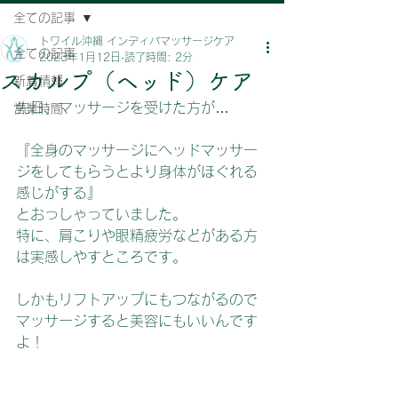
全ての記事
トワイル沖縄 インディバマッサージケア
全ての記事
2023年1月12日
読了時間: 2分
スカルプ（ヘッド）ケア
新着情報
先日、マッサージを受けた方が…
営業時間
『全身のマッサージにヘッドマッサー
ジをしてもらうとより身体がほぐれる
感じがする』
とおっしゃっていました。
特に、肩こりや眼精疲労などがある方
は実感しやすところです。
しかもリフトアップにもつながるので
マッサージすると美容にもいいんです
よ！