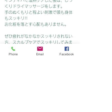
インディバで温熱ケアした後は、じっ
くりドライマッサージをします。
手のぬくもりと程よい刺激で頭も身体
もスッキリ!!
お化粧を落とす心配もありません。
ぜひ疲れがなかなかスッキリされない
方、スカルプケアでスッキリしてみま
せんか？？
お知らせ＆キャンペーン案内
Phone
Email
Facebook
トワイル沖縄 おすすめケア！
インディバ・深部加温ケア
身体をほぐす
新着情報
すべて表示
最新記事