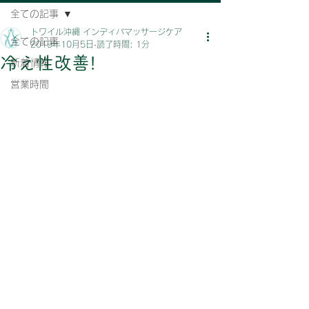
全ての記事
トワイル沖縄 インディバマッサージケア
全ての記事
2019年10月5日
読了時間: 1分
冷え性改善!
新着情報
営業時間