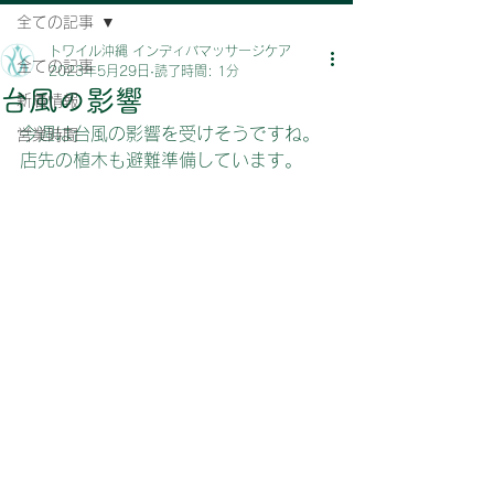
全ての記事
トワイル沖縄 インディバマッサージケア
全ての記事
2023年5月29日
読了時間: 1分
台風の影響
新着情報
今週は台風の影響を受けそうですね。
営業時間
店先の植木も避難準備しています。