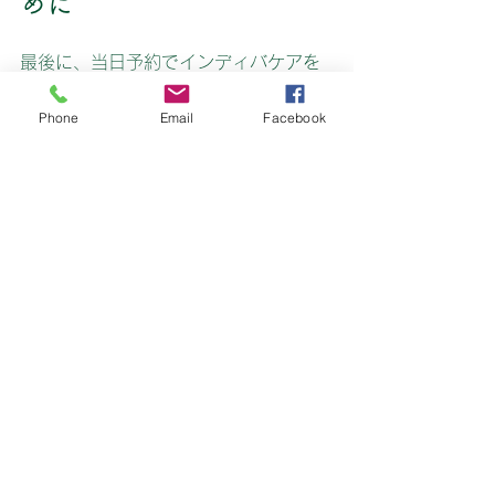
めに
最後に、当日予約でインディバケアを
受けるときに、より効果的に利用する
ためのポイントをまとめますね。
Phone
Email
Facebook
事前に体調や悩みをメモしておく
  施術前に伝えやすくなって、スタッフ
も最適なケアを提案しやすいです。  
施術前の食事に気をつける
  腸内活動にも効果があるため、吸収を
高めます。痩身ご希望の方は2時間空け
ること
施術後は水分補給を忘れずに
  インディバは体内の老廃物を流しやす
くするので、水分をしっかり取ること
が大切。  
リラックスできる服装で行く
  施術中にリラックスできると、効果も