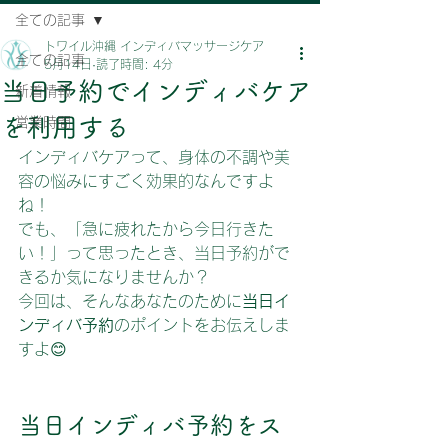
全ての記事
トワイル沖縄 インディバマッサージケア
全ての記事
5月14日
読了時間: 4分
当日予約でインディバケア
新着情報
を利用する
営業時間
インディバケアって、身体の不調や美
容の悩みにすごく効果的なんですよ
ね！
でも、「急に疲れたから今日行きた
い！」って思ったとき、当日予約がで
きるか気になりませんか？
今回は、そんなあなたのために
当日イ
ンディバ予約
のポイントをお伝えしま
すよ😊
当日インディバ予約をス