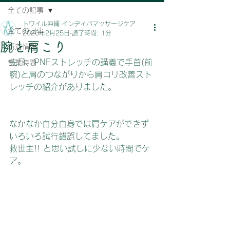
全ての記事
トワイル沖縄 インディバマッサージケア
全ての記事
2020年2月25日
読了時間: 1分
腕と肩こり
新着情報
先日、PNFストレッチの講義で手首(前
営業時間
腕)と肩のつながりから肩コリ改善スト
レッチの紹介がありました。
なかなか自分自身では肩ケアができず
いろいろ試行錯誤してました。
救世主!! と思い試しに少ない時間でケ
ア。