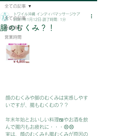
全ての記事
トワイル沖縄 インディバマッサージケア
全ての記事
2021年1月12日
読了時間: 1分
腸のむくみ？！
新着情報
営業時間
顔のむくみや脚のむくみは実感しやす
いですが、腸もむくむの？？
年末年始とおいしい料理🍱やお酒を飲
んで腸内もお疲れに・・・😣😣
実は、顔のむくみも腸むくみが原因の