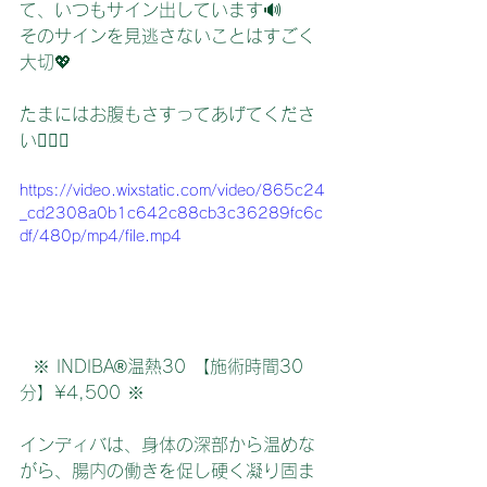
て、いつもサイン出しています🔊
そのサインを見逃さないことはすごく
大切💖
たまにはお腹もさすってあげてくださ
い🖐🏻✨
https://video.wixstatic.com/video/865c24
_cd2308a0b1c642c88cb3c36289fc6c
df/480p/mp4/file.mp4
  ※ INDIBA®︎温熱30 【施術時間30
分】¥4,500 ※
インディバは、身体の深部から温めな
がら、腸内の働きを促し硬く凝り固ま