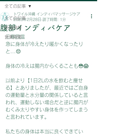
全ての記事
トワイル沖縄 インディバマッサージケア
全ての記事
2023年2月28日
読了時間: 1分
腹部インディバケア
新着情報
三寒四温
営業時間
急に身体が冷えたり暖かくなったり
と...😔
身体の冷えは腸内からくることも😳😱
以前より【1日2Lの水を飲むと痩せ
る】とありましたが、最近ではご自身
の運動量と水分量の関係していると言
われ、運動しない場合だと逆に腸内が
むくみ太りやすい身体を作ってしまう
と言われています。
私たちの身体は本当に良くできてい