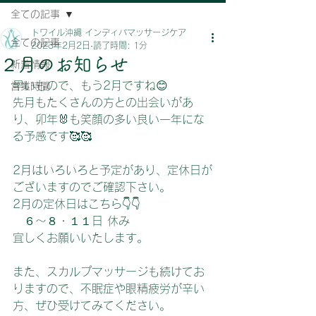
全ての記事
トワイル沖縄 インディバマッサージケア
全ての記事
2023年2月2日
読了時間: 1分
２月のお知らせ
新着情報
早いもので、もう2月ですね😊
営業時間
先月もたくさんの方との出会いがあ
り、卯年🐰も笑顔の多い良い一年にな
る予感です🥰🥰
2月はいろいろと予定があり、定休日が
ございますのでご確認下さい。
2月の定休日はこちら👇👇
　６～８・１１日 休み
宜しくお願いいたします。
また、スカルプマッサージも続けてお
りますので、不眠症や眼精疲労が辛い
方、ぜひ受けてみてください。