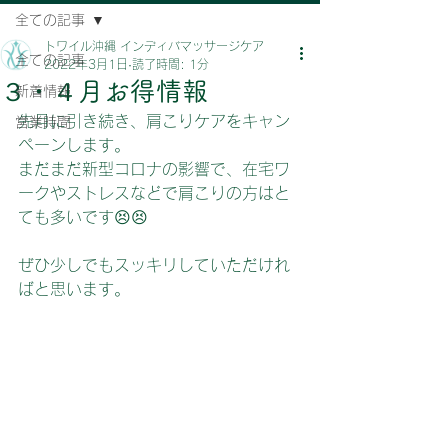
全ての記事
トワイル沖縄 インディバマッサージケア
全ての記事
2022年3月1日
読了時間: 1分
３・４月お得情報
新着情報
先月に引き続き、肩こりケアをキャン
営業時間
ペーンします。
まだまだ新型コロナの影響で、在宅ワ
ークやストレスなどで肩こりの方はと
ても多いです😣😣
ぜひ少しでもスッキリしていただけれ
ばと思います。