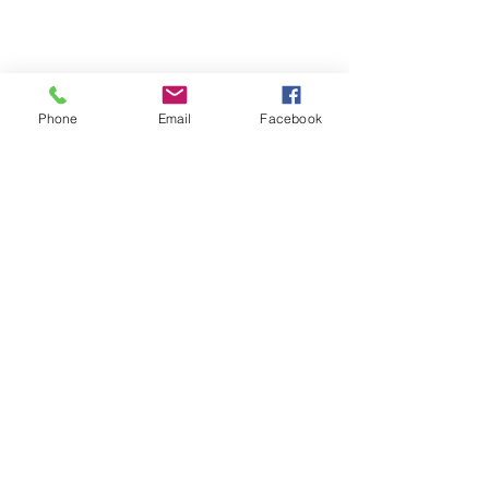
Phone
Email
Facebook
コメント
コメントを追加…
インディバケアの効果と
腹部インディバ