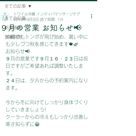
全ての記事
トワイル沖縄 インディバマッサージケア
全ての記事
2019年9月3日
読了時間: 1分
９月の営業 お知らせ📢
新着情報
沖縄でもトンボが飛び始め、暑い中に
営業時間
も少しづつ秋を感じてきます🍁🌿
お知らせ📢
９月の営業です９月１６・２３日は祝
日ですがご希望あれば調整いたしま
す。
２４日は、夕方からの予約案内になり
ます。
今から冬に向けてしっかり身体づくり
していきましょう!
クーラーからの冷えもしっかり改善し
寒さ知らずに😀