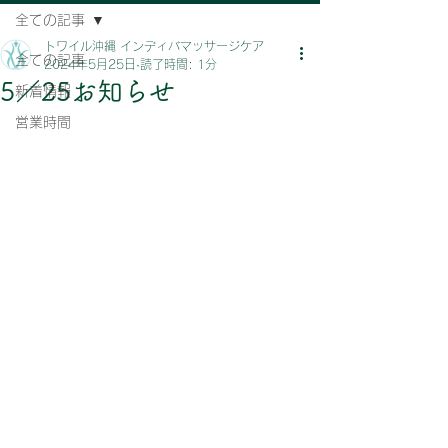
全ての記事
トワイル沖縄 インディバマッサージケア
全ての記事
2024年5月25日
読了時間: 1分
5／25お知らせ
新着情報
営業時間