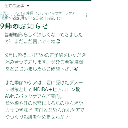
全ての記事
トワイル沖縄 インディバマッサージケア
全ての記事
2023年9月12日
読了時間: 1分
9月のお知らせ
新着情報
沖縄も秋らしく涼しくなってきました
営業時間
が、まだまだ暑いですね🥵
9月は皆様より早めのご予約をいただき
混み合っております。ぜひご希望時間
などございましたらご確認下さい🤗
また季節のケアは、夏に受けたダメー
ジ対策として
INDIBA＋ヒアルロン酸
&Vit.Cパック
ケアをご案内。
紫外線や汗の影響による肌のゆらぎや
カサつきなど 美白＆なめらか肌ケアで
ゆっくりお肌を休めませんか？