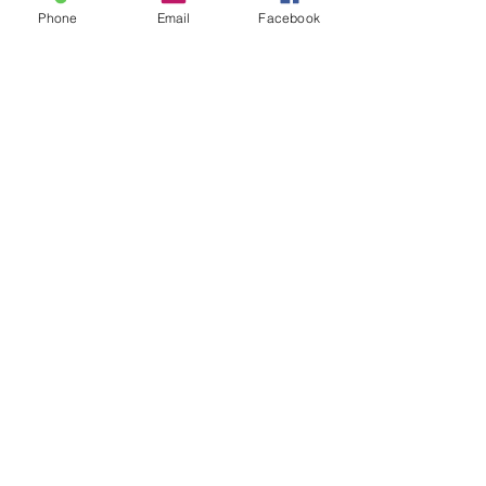
Phone
Email
Facebook
コメント
7月 営業日程の
コメントを追加…
腹部インディバで効果を
実感しよう！
​トワイル沖縄 インディバマッサージケア
Towaile | INDIBA Massage