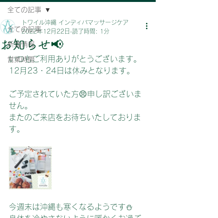
全ての記事
トワイル沖縄 インディバマッサージケア
全ての記事
2022年12月22日
読了時間: 1分
お知らせ📢
新着情報
いつもご利用ありがとうございます。
営業時間
12月23・24日は休みとなります。
ご予定されていた方😣申し訳ございま
せん。
またのご来店をお待ちいたしておりま
す。
今週末は沖縄も寒くなるようです⛄