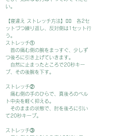
い。
【寝違え ストレッチ方法】🙋‍♀️　各2セ
ットづつ繰り返し、反対側は1セット行
う。
ストレッチ①
　首の痛む側の腕をまっすぐ、少しず
つ後ろに引き上げていきます。
　自然に止まったところで20秒キー
プ、その後腕を下す。
ストレッチ②
　痛む側の手のひらで、真後ろのベル
ト中央を軽く抑える。
　そのままの状態で、肘を後ろに引い
て20秒キープ。
ストレッチ③