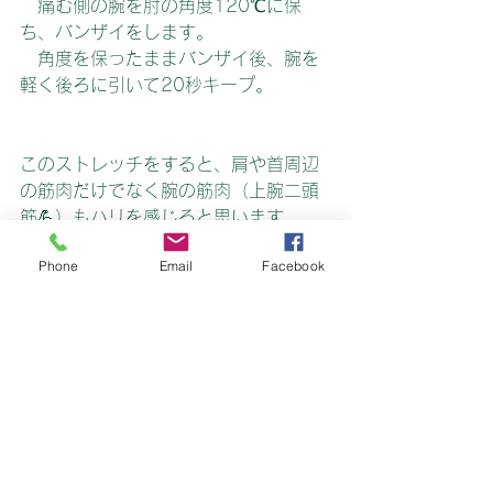
　痛む側の腕を肘の角度120℃に保
ち、バンザイをします。
　角度を保ったままバンザイ後、腕を
軽く後ろに引いて20秒キープ。
このストレッチをすると、肩や首周辺
の筋肉だけでなく腕の筋肉（上腕二頭
筋💪）もハリを感じると思います。
決して、痛みのある部分をもみほぐす
Phone
Email
Facebook
のではなく軽くストレッチや腕や脇の
下をもみほぐしてあげてください。
血行不良も改善されて、少しは楽にな
りますよ😉