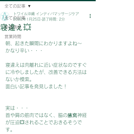
全ての記事
トワイル沖縄 インディバマッサージケア
全ての記事
2022年1月25日
読了時間: 2分
寝違え💥
新着情報
営業時間
朝、起きた瞬間にわかりますよね～
かなり辛い・・・
寝違えは肉離れに近い症状なのですぐ
に冷やしましたが、改善できる方法は
ないか模索。
面白い記事を発見しました！
実は・・・
首や肩の筋肉ではなく、脇の腋窩神経
が圧迫💥されることでおきるそうで
す。