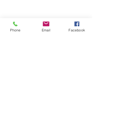
Phone
Email
Facebook
コメント
7月 営業日程の
コメントを追加…
腹部インディバで効果を