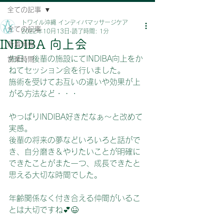
全ての記事
トワイル沖縄 インディバマッサージケア
全ての記事
2022年10月13日
読了時間: 1分
INDIBA 向上会
新着情報
先日、後輩の施設にてINDIBA向上をか
営業時間
ねてセッション会を行いました。
施術を受けてお互いの違いや効果が上
がる方法など・・・
やっぱりINDIBA好きだなぁ～と改めて
実感。
後輩の将来の夢などいろいろと話がで
き、自分磨き＆やりたいことが明確に
できたことがまた一つ、成長できたと
思える大切な時間でした。
年齢関係なく付き合える仲間がいるこ
とは大切ですね💕😆