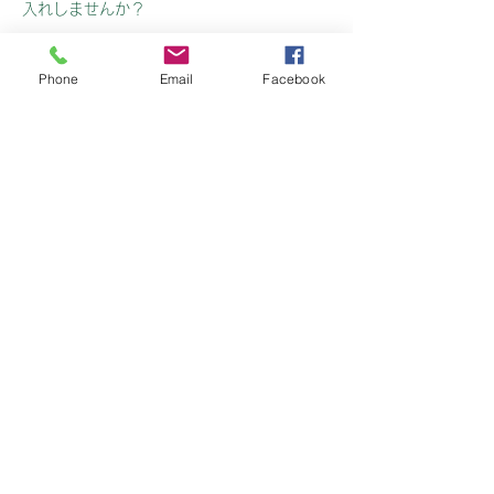
入れしませんか？
◇◆◇トワイル 沖縄（インディバマッサー
ジケア）◇◆◇
Phone
Email
Facebook
〠 沖縄県浦添市大平2-8-18 コーポ嶺202
号室
✆ 050-1724-6119
✉ fs.towaile@gmail.com
キャンセルポリシー
予約の変更・キャンセルは当日の3時間前ま
でにお願いします。
急なキャンセルなどはお電話にてご連絡お願
いします。