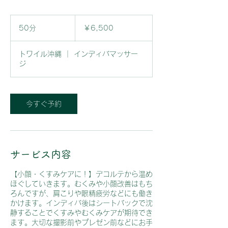
6,500
円
50分
5
￥6,500
0
分
トワイル沖縄 ｜ インディバマッサー
ジ
今すぐ予約
サービス内容
【小顔・くすみケアに！】デコルテから温め
ほぐしていきます。むくみや小顔改善はもち
ろんですが、肩こりや眼精疲労などにも働き
かけます。インディバ後はシートパックで沈
静することでくすみやむくみケアが期待でき
ます。大切な撮影前やプレゼン前などにお手