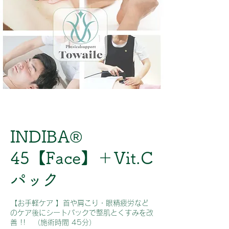
INDIBA®
45【Face】＋Vit.C
パック
【お手軽ケア 】首や肩こり・眼精疲労など
のケア後にシートパックで整肌とくすみを改
善 !! （施術時間 45分）