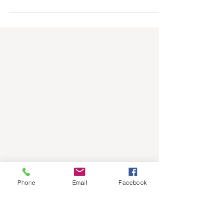
インディバ痩身の仕組みでインディバケアを楽し
もう | 肩こりや腰痛、冷え性などのケアにもオス
スメ | 美容整形手術を控えている方にもおすすめ |
トワイル沖縄 インディバサロン 浦添市
Phone
Email
Facebook