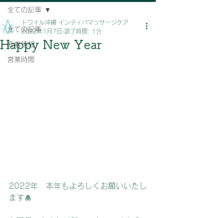
全ての記事
トワイル沖縄 インディバマッサージケア
全ての記事
2022年1月7日
読了時間: 1分
Happy New Year
新着情報
営業時間
2022年　本年もよろしくお願いいたし
ます🎍